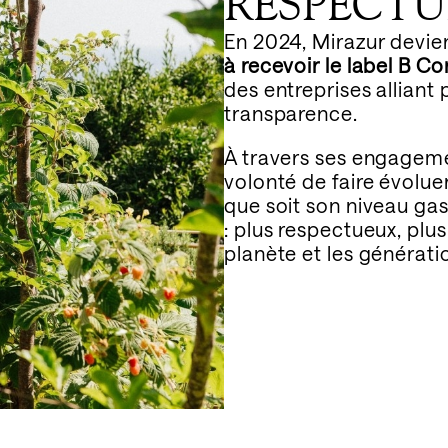
RESPECT
En 2024, Mirazur devie
à recevoir le label B Co
des entreprises allian
transparence.
À travers ses engagem
volonté de faire évolu
que soit son niveau g
: plus respectueux, plus
planète et les générat