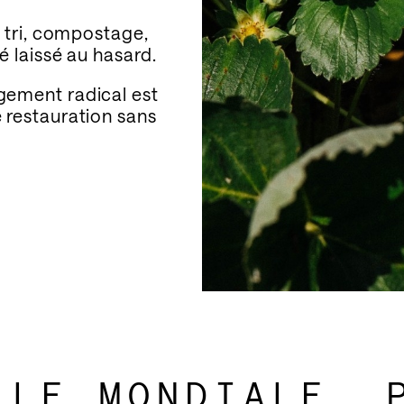
CEVEZ NOS ACTUALI
, tri, compostage,
́ laissé au hasard.
ngement radical est
e restauration sans
ibing, I agree to receive news, information, and invitations from Mirazu
Mauro Colagreco Group.
ELLE MONDIALE,