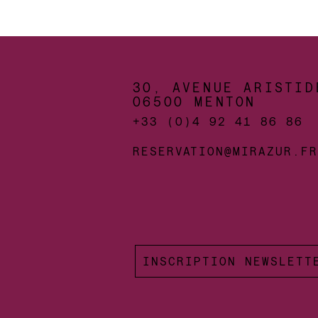
30, AVENUE ARISTI
06500 MENTON
+33 (0)4 92 41 86 86
RESERVATION@MIRAZUR.FR
INSCRIPTION NEWSLETT