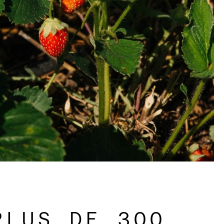
TÉS
r restaurant
 PLUS DE 300