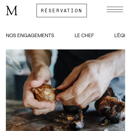
RÉSERVATION
RÉSERVATION
NOS ENGAGEMENTS
LE CHEF
L’ÉQUI
LES JARDINS
LE RESTAURANT
L’HÔTEL
LES ÉVÉNEMENTS
LES PILIERS